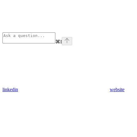
⌘
I
linkedin
website