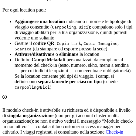
Per ogni location puoi:
Aggiungere una location
indicando il nome e le tipologie di
viaggio consentite (
,
); compaiono solo i tipi
Carpooling
Bici
di viaggio abilitati per la tua organizzazione, quindi potresti
vederne uno soltanto
Gestire il
codice QR
:
,
,
Copia Link
Copia Immagine
(da stampare ed esporre presso la sede)
Scarica
Attivare/disattivare
o
eliminare
la location
Definire
Campi Metadati
personalizzati da compilare al
momento del check-in (testo, numero, sì/no, menu a tendina
— per cui indichi le opzioni — con eventuale obbligatorietà).
Se la location consente più tipi di viaggio, i campi si
definiscono
separatamente per ciascun tipo
(schede
/
)
Carpooling
Bici
Il modulo check-in è attivabile su richiesta ed è disponibile a livello
di
singola organizzazione
(non per gli account cluster multi-
organizzazione): se non è attivo vedrai il messaggio “Modulo check-
in non attivo” — contatta il tuo customer success manager per
attivarlo. I viaggi registrati si consultano nella sezione
Check-in